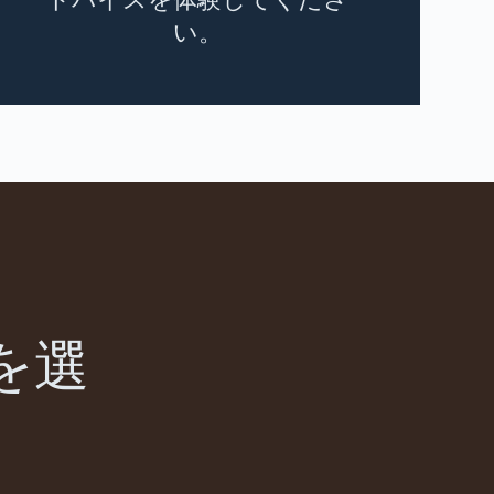
い。
を選