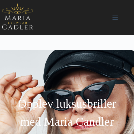
Opplev luksusbriller
med Maria Candler