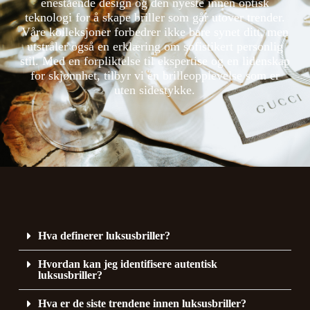
enestående design og den nyeste innen optisk
teknologi for å skape briller som går utover trender.
Våre kolleksjoner forbedrer ikke bare synet ditt, men
utstråler også en erklæring om sofistikert personlig
stil. Med en forpliktelse til ekspertise og en lidenskap
for skjønnhet, tilbyr vi en brilleopplevelse som er
uten sidestykke.
Hva definerer luksusbriller?
Hvordan kan jeg identifisere autentisk
luksusbriller?
Hva er de siste trendene innen luksusbriller?