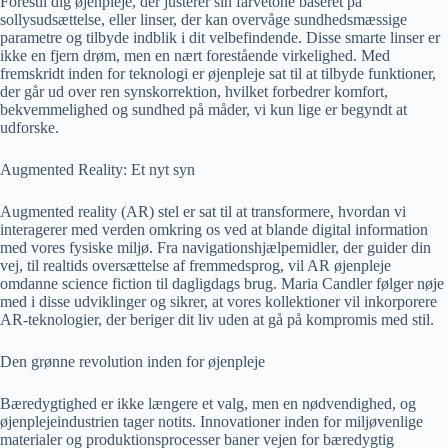
Forestil dig øjenpleje, der justerer sin farvetone baseret på
sollysudsættelse, eller linser, der kan overvåge sundhedsmæssige
parametre og tilbyde indblik i dit velbefindende. Disse smarte linser er
ikke en fjern drøm, men en nært forestående virkelighed. Med
fremskridt inden for teknologi er øjenpleje sat til at tilbyde funktioner,
der går ud over ren synskorrektion, hvilket forbedrer komfort,
bekvemmelighed og sundhed på måder, vi kun lige er begyndt at
udforske.
Augmented Reality: Et nyt syn
Augmented reality (AR) stel er sat til at transformere, hvordan vi
interagerer med verden omkring os ved at blande digital information
med vores fysiske miljø. Fra navigationshjælpemidler, der guider din
vej, til realtids oversættelse af fremmedsprog, vil AR øjenpleje
omdanne science fiction til dagligdags brug. Maria Candler følger nøje
med i disse udviklinger og sikrer, at vores kollektioner vil inkorporere
AR-teknologier, der beriger dit liv uden at gå på kompromis med stil.
Den grønne revolution inden for øjenpleje
Bæredygtighed er ikke længere et valg, men en nødvendighed, og
øjenplejeindustrien tager notits. Innovationer inden for miljøvenlige
materialer og produktionsprocesser baner vejen for bæredygtig