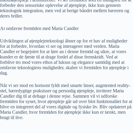
forbedre den sensoriske oplevelse af øjenpleje, ikke kun gennem
teknologisk integration, men ved at berige båndet mellem bæreren og
deres briller.
At omfavne fremtiden med Maria Candler
Udviklingen af ​​øjenplejeteknologi åbner op for et hav af muligheder
for at forbedre, hvordan vi ser og interagerer med verden. Maria
Candler er begejstret for at føre an i denne fremtid og sikre, at vores
kunder er de første til at drage fordel af disse fremskridt. Ved at
forblive tro mod vores ethos af luksus og elegance samtidig med at
omfavne teknologiens muligheder, skaber vi fremtiden for øjenpleje i
dag.
Når vi ser mod en horisont fyldt med smarte linser, augmented reality-
stel, bæredygtige praksisser og personlig øjenpleje, inviterer Maria
Candler dig til at deltage i denne rejse. Sammen vil vi udforske
fremtiden for synet, hvor øjenpleje går ud over blot funktionalitet for at
blive en integreret del af vores digitale og fysiske liv. Bliv opdateret på
Maria Candler, hvor fremtiden for øjenpleje ikke kun er tænkt, men
bragt til live.