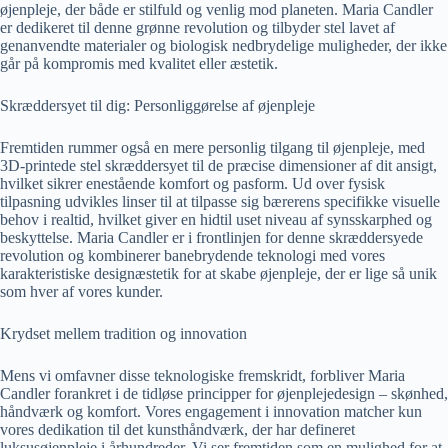
øjenpleje, der både er stilfuld og venlig mod planeten. Maria Candler
er dedikeret til denne grønne revolution og tilbyder stel lavet af
genanvendte materialer og biologisk nedbrydelige muligheder, der ikke
går på kompromis med kvalitet eller æstetik.
Skræddersyet til dig: Personliggørelse af øjenpleje
Fremtiden rummer også en mere personlig tilgang til øjenpleje, med
3D-printede stel skræddersyet til de præcise dimensioner af dit ansigt,
hvilket sikrer enestående komfort og pasform. Ud over fysisk
tilpasning udvikles linser til at tilpasse sig bærerens specifikke visuelle
behov i realtid, hvilket giver en hidtil uset niveau af synsskarphed og
beskyttelse. Maria Candler er i frontlinjen for denne skræddersyede
revolution og kombinerer banebrydende teknologi med vores
karakteristiske designæstetik for at skabe øjenpleje, der er lige så unik
som hver af vores kunder.
Krydset mellem tradition og innovation
Mens vi omfavner disse teknologiske fremskridt, forbliver Maria
Candler forankret i de tidløse principper for øjenplejedesign – skønhed,
håndværk og komfort. Vores engagement i innovation matcher kun
vores dedikation til det kunsthåndværk, der har defineret
luksusøjenpleje i århundreder. Vi ser fremtiden som en mulighed for at