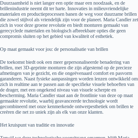
Duurzaamheid is niet langer een optie maar een noodzaak, en de
brillenindustrie neemt dit ter harte. Innovaties in milieuvriendelijke
materialen en productieprocessen banen de weg voor duurzame brillen
die zowel stijlvol als vriendelijk zijn voor de planeet. Maria Candler zet
zich in voor deze groene revolutie en biedt monturen gemaakt van
gerecyclede materialen en biologisch afbreekbare opties die geen
compromis sluiten op het gebied van kwaliteit of esthetiek.
Op maat gemaakt voor jou: de personalisatie van brillen
De toekomst biedt ook een meer gepersonaliseerde benadering van
brillen, met 3D-geprinte monturen die zijn afgestemd op de precieze
afmetingen van je gezicht, en die ongeëvenaard comfort en pasvorm
garanderen. Naast fysieke aanpassingen worden lenzen ontwikkeld om
zich in realtime aan te passen aan de specifieke visuele behoeften van
de drager, met een ongekend niveau van visuele scherpte en
bescherming. Maria Candler staat aan de frontlinie van deze op maat
gemaakte revolutie, waarbij geavanceerde technologie wordt
gecombineerd met onze kenmerkende ontwerpesthetiek om brillen te
creëren die net zo uniek zijn als elk van onze klanten.
Het kruispunt van traditie en innovatie
Terwijl we deze technologische vooruitgang omarmen, blijft Maria